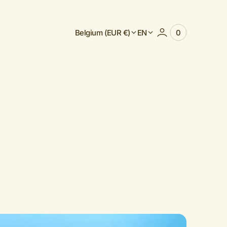
Belgium (EUR €)
EN
0
0
View
items
Cart