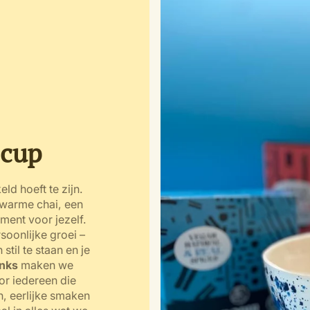
 cup
ld hoeft te zijn.
 warme chai, een
ment voor jezelf.
soonlijke groei –
til te staan en je
inks
maken we
r iedereen die
n, eerlijke smaken