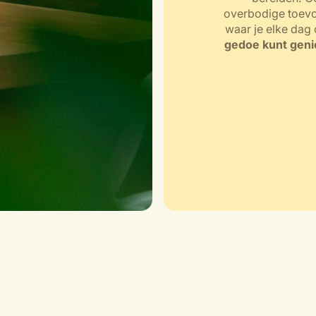
overbodige toevo
waar je elke dag 
gedoe kunt genie