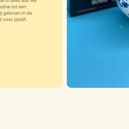
l in alles wat we
tine tot een
j geloven in de
voor jezelf.