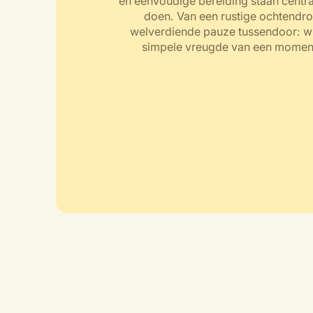
en eenvoudige bereiding staan centraa
doen. Van een rustige ochtendrou
welverdiende pauze tussendoor: wi
simpele vreugde van een moment 