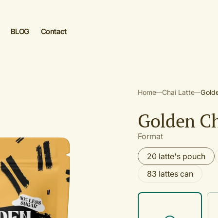
BLOG
Contact
 aanmaken
Home
Chai Latte
Golde
n
Golden Ch
Format
20 latte's pouch
Variant
sold
83 lattes can
Variant
out
sold
or
out
unavailable
or