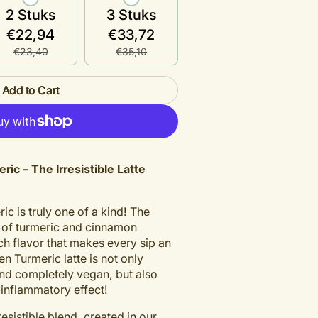
2 Stuks
3 Stuks
€22,94
€33,72
Open
€23,40
€35,10
media
2
Add to Cart
in
gallery
view
ic – The Irresistible Latte
c is truly one of a kind! The
 of turmeric and cinnamon
ich flavor that makes every sip an
n Turmeric latte is not only
and completely vegan, but also
-inflammatory effect!
resistible blend, created in our