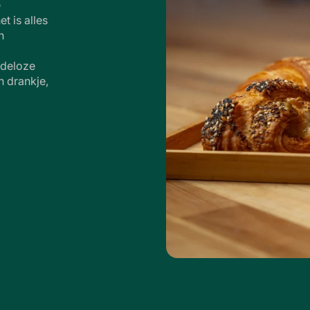
e
et is alles
n
ndeloze
 drankje,