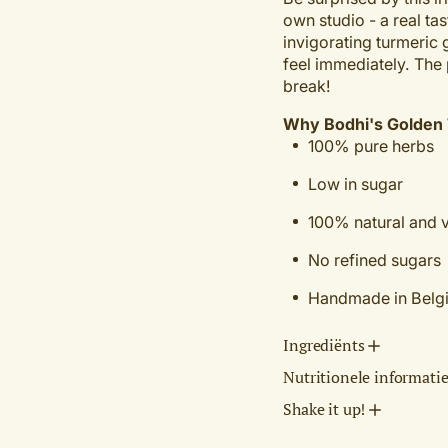
own studio - a real ta
invigorating turmeric g
feel immediately. The 
break!
Why Bodhi's Golden T
100% pure herbs
Low in sugar
100% natural and 
No refined sugars
Handmade in Belg
Ingrediënts
Nutritionele informati
Shake it up!