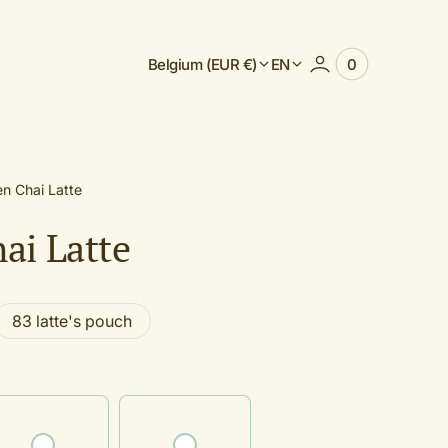
Belgium (EUR €)
EN
0
0
View
items
Cart
n Chai Latte
ai Latte
83 latte's pouch
Variant
sold
out
or
unavailable