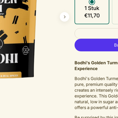
unavailable
1 Stuk
€11,70
pen
eatured
edia
n
allery
iew
Bodhi's Golden Turmer
Experience
Bodhi's Golden Turmeri
pure, premium quality
creates an intensely r
experience. This Golde
natural, low in sugar 
offers a powerful anti
Be surprised by this ir