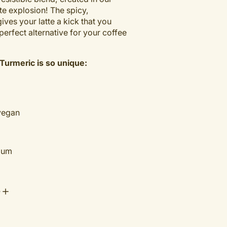
ste explosion! The spicy,
ives your latte a kick that you
perfect alternative for your coffee
urmeric is so unique:
vegan
ium
e